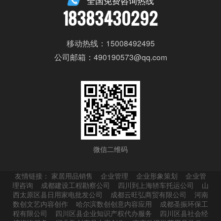
全国免费咨询热线
18383430292
移动热线：15008492495
公司邮箱：490190573@qq.com
微信二维码
友情链接：
家居用品销售
企业管理
企业形象策划
企业管
理咨询
成都建设工程勘察公司
四川到上海轿车托运公司
山
西太原区县日用家电批发公司
成都云旺弘商贸有限公司
河南
数创文艺内容创作
哈尔滨数创创意内容应用
成都圣振环保工
程有限公司
四川区县企业知识产权代办服务
四川区县社会经