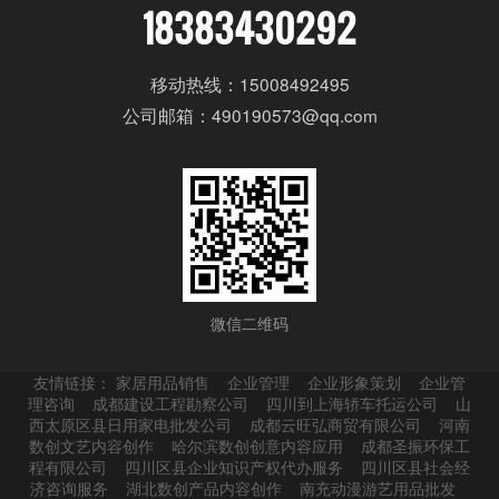
18383430292
移动热线：15008492495
公司邮箱：490190573@qq.com
微信二维码
友情链接：
家居用品销售
企业管理
企业形象策划
企业管
理咨询
成都建设工程勘察公司
四川到上海轿车托运公司
山
西太原区县日用家电批发公司
成都云旺弘商贸有限公司
河南
数创文艺内容创作
哈尔滨数创创意内容应用
成都圣振环保工
程有限公司
四川区县企业知识产权代办服务
四川区县社会经
济咨询服务
湖北数创产品内容创作
南充动漫游艺用品批发